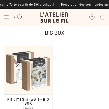
Passer
son offerte à partir de 69€ d'achat
Préparation des commandes en 5 
au
contenu
de
la
RECHERCHE
COMPTE
page
BIG BOX
Kit DIY | String Art - BIG
BOX
Épuisé