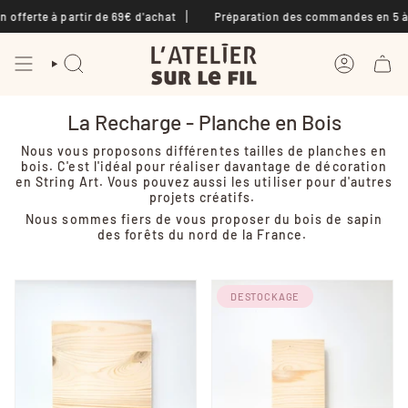
Passer
offerte à partir de 69€ d'achat
Préparation des commandes en 5 à 7
au
contenu
de
la
RECHERCHE
COMPTE
page
La Recharge - Planche en Bois
Nous vous proposons différentes tailles de planches en
bois. C'est l'idéal pour réaliser davantage de décoration
en String Art. Vous pouvez aussi les utiliser pour d'autres
projets créatifs.
Nous sommes fiers de vous proposer du bois de sapin
des forêts du nord de la France.
DESTOCKAGE