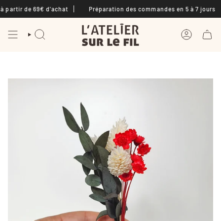
Passer
 de 69€ d'achat
Préparation des commandes en 5 à 7 jours
-1
au
contenu
de
la
RECHERCHE
COMPTE
page