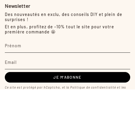
Newsletter
Des nouveautés en exclu, des conseils DIY et plein de
surprises !
Et en plus, profitez de -10% tout le site pour votre
première commande 🤩
JE M'ABONNE
Ce site est protégé par hCaptcha, et la
Politique de confidentialité
et les
Conditions de service
de hCaptcha s’appliquent.
Langue
Devise
FRANÇAIS
EUR €
© L'Atelier Sur Le Fil 2026