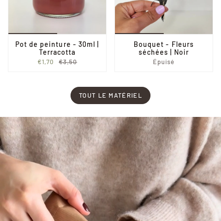
Pot de peinture - 30ml |
Bouquet - Fleurs
Terracotta
séchées | Noir
€1,70
€3,50
Épuisé
TOUT LE MATÉRIEL