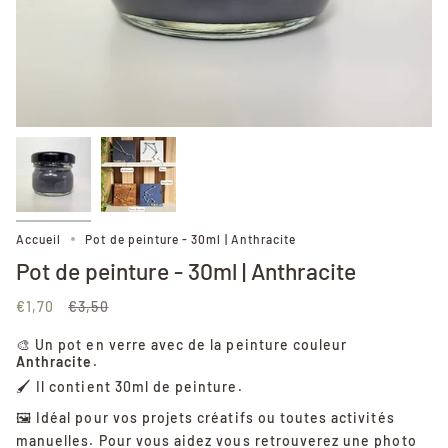
Accueil
Pot de peinture - 30ml | Anthracite
Pot de peinture - 30ml | Anthracite
Prix
€1,70
€3,50
régulier
🎨 Un pot en verre avec de la peinture couleur
Anthracite
.
🖌️ Il contient 30ml de peinture.
🖼️ Idéal pour vos projets créatifs ou toutes activités
manuelles. Pour vous aidez vous retrouverez une photo