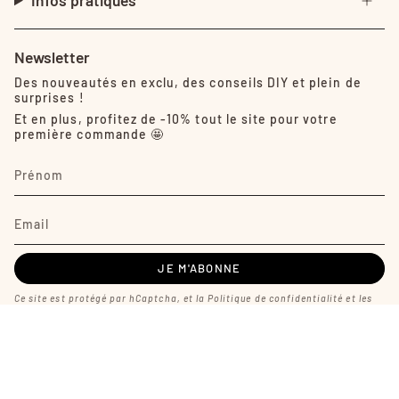
Infos pratiques
Newsletter
Des nouveautés en exclu, des conseils DIY et plein de
surprises !
Et en plus, profitez de -10% tout le site pour votre
première commande 🤩
JE M'ABONNE
Ce site est protégé par hCaptcha, et la
Politique de confidentialité
et les
Conditions de service
de hCaptcha s’appliquent.
Langue
Devise
FRANÇAIS
EUR €