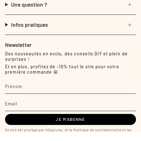
Une question ?
Infos pratiques
Newsletter
Des nouveautés en exclu, des conseils DIY et plein de
surprises !
Et en plus, profitez de -10% tout le site pour votre
première commande 🤩
JE M'ABONNE
Ce site est protégé par hCaptcha, et la
Politique de confidentialité
et les
Conditions de service
de hCaptcha s’appliquent.