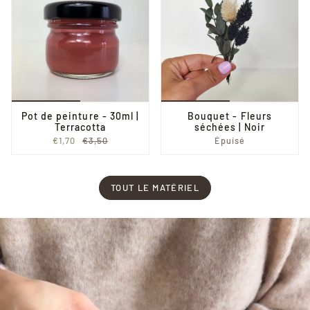
Pot de peinture - 30ml |
Bouquet - Fleurs
Terracotta
séchées | Noir
€1,70
€3,50
Épuisé
TOUT LE MATÉRIEL