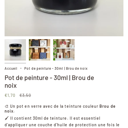
Accueil
Pot de peinture - 30ml | Brou de noix
Pot de peinture - 30ml | Brou de
noix
Prix
€1,70
€3,50
régulier
🎨 Un pot en verre avec de la teinture couleur
Brou de
noix
.
🖌️ Il contient 30ml de teinture. Il est essentiel
d'appliquer une couche d'huile de protection une fois le