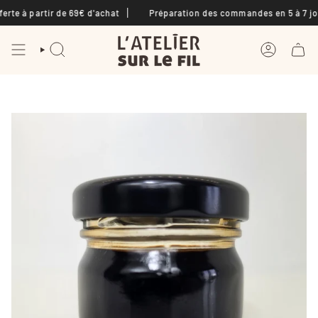
Passer
à partir de 69€ d'achat
Préparation des commandes en 5 à 7 jours
au
contenu
de
la
RECHERCHE
COMPTE
page