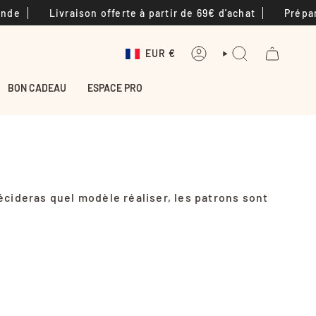
de
Livraison offerte à partir de 69€ d'achat
Prépara
Devise
EUR €
COMPTE
RECHERCHE
BON CADEAU
ESPACE PRO
écideras quel modèle réaliser, les patrons sont