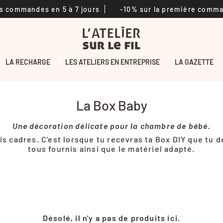
commandes en 5 à 7 jours
-10% sur la première comman
LA RECHARGE
LES ATELIERS EN ENTREPRISE
LA GAZETTE
La Box Baby
Une décoration délicate pour la chambre de bébé.
is cadres. C'est lorsque tu recevras ta Box DIY que tu d
tous fournis ainsi que le matériel adapté.
Désolé, il n'y a pas de produits ici.