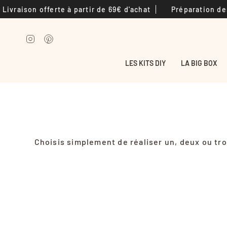
Passer
ivraison offerte à partir de 69€ d'achat
Préparation des 
au
contenu
de
Instagram
Pinterest
la
page
LES KITS DIY
LA BIG BOX
Choisis simplement de réaliser un, deux ou tro