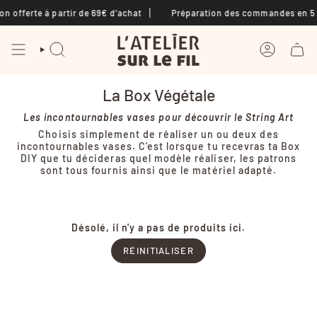
Passer
n offerte à partir de 69€ d'achat
Préparation des commandes en 5 à
au
contenu
de
la
RECHERCHE
COMPTE
page
La Box Végétale
Les incontournables vases pour découvrir le String Art
Choisis simplement de réaliser un ou deux des
incontournables vases. C'est lorsque tu recevras ta Box
DIY que tu décideras quel modèle réaliser, les patrons
sont tous fournis ainsi que le matériel adapté.
Désolé, il n'y a pas de produits ici.
RÉINITIALISER