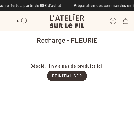
Passer
on offerte à partir de 69€ d'achat
Préparation des commandes en 5 
au
contenu
de
la
RECHERCHE
COMPTE
page
Recharge - FLEURIE
Désolé, il n'y a pas de produits ici.
RÉINITIALISER